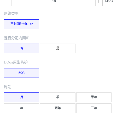
Mbps
网络类型
不封国外封UDP
是否分配内网IP
否
是
DDos原生防护
50G
周期
月
季
半年
年
两年
三年