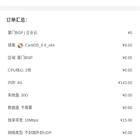
订单汇总：
厦门BGP | 企业云:
¥0
镜像:
CentOS_6.9_x64
¥0.00
区域:
厦门BGP
¥0.00
CPU核心:
2核
¥0.00
内存:
4G
¥143.00
系统盘:
30G
¥0.00
数据盘:
不需要
¥0.00
独享带宽:
10Mbps
¥15.00
网络类型:
不封国外封UDP
¥0.00