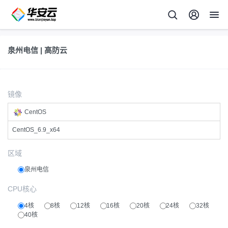
泉州电信 | 高防云
镜像
CentOS
CentOS_6.9_x64
区域
泉州电信
CPU核心
4核
8核
12核
16核
20核
24核
32核
40核