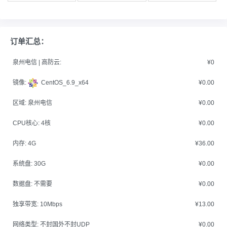
订单汇总：
泉州电信 | 高防云:
¥0
镜像:
CentOS_6.9_x64
¥0.00
区域:
泉州电信
¥0.00
CPU核心:
4核
¥0.00
内存:
4G
¥36.00
系统盘:
30G
¥0.00
数据盘:
不需要
¥0.00
独享带宽:
10Mbps
¥13.00
网络类型:
不封国外不封UDP
¥0.00