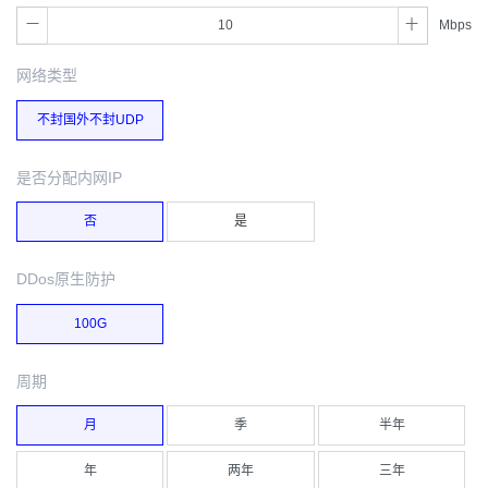
Mbps
网络类型
不封国外不封UDP
是否分配内网IP
否
是
DDos原生防护
100G
周期
月
季
半年
年
两年
三年