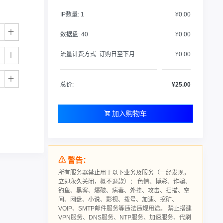
IP数量:
1
¥0.00
数据盘:
40
¥0.00
流量计费方式:
订购日至下月
¥0.00
总价:
¥25.00
加入购物车
⚠ 警告：
所有服务器禁止用于以下业务及服务（一经发现，
立即永久关闭，概不退款）： 色情、博彩、诈骗、
钓鱼、黑客、爆破、病毒、外挂、攻击、扫描、空
间、网盘、小说、影视、拨号、加速、挖矿、
VOIP、SMTP邮件服务等违法违规用途。 禁止搭建
VPN服务、DNS服务、NTP服务、加速服务、代刷