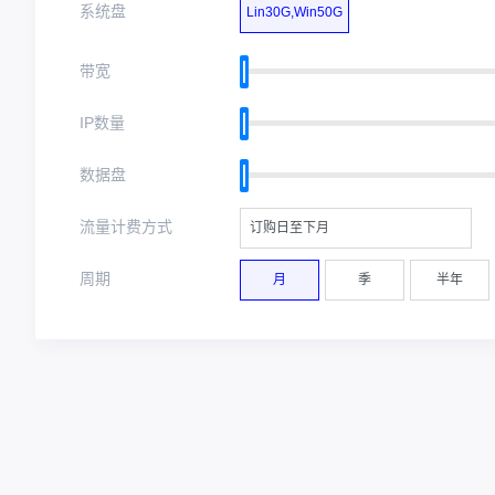
系统盘
Lin30G,Win50G
带宽
IP数量
数据盘
流量计费方式
订购日至下月
周期
月
季
半年