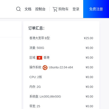
文档
控制台
购物车
登录
免费注册
云服务器
直达热门产品
订单汇总：
产品
控制台
香港大宽带 B型:
¥25.00
挂机宝
高防服务器
流量:
500G
¥0.00
物理机
区域:
香港
¥0.00
高防CDN
操作系统:
Ubuntu-22.04-x64
¥0.00
云服务器
CPU:
2核
¥0.00
内存:
2G
¥0.00
系统盘:
Lin30G,Win50G
¥0.00
带宽:
25
¥0.00